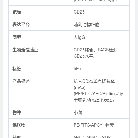
靶标
CD25
表达平台
哺乳动物细胞
同型
人IgG
生物活性验证
CD25结合，FACS检测
CD25水平。
标签
hFc
产品描述
抗人CD25单克隆抗体
(mAb)
(PE/FITC/APC/Biotin)来源
于哺乳动物细胞表达。
物种
小鼠
偶联物
PE/FITC/APC/生物素
纯度
纯度：≥95%（SDS-