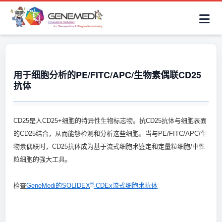
简体中文
首页
AAV解决方案
细胞治疗产品
抗体与ADC产品
关于我们
联系咨询
用于细胞分析的PE/FITC/APC/生物素偶联CD25
抗体
CD25是人CD25+细胞的特异性生物标志物。抗CD25抗体与细胞表面
的CD25结合，从而能够检测和分析这些细胞。当与PE/FITC/APC/生
物素偶联时，CD25抗体成为基于流式细胞术鉴定和定量粒细胞/中性
粒细胞的强大工具。
®
检查
GeneMedi的SOLIDEX
-CDEx流式细胞术抗体