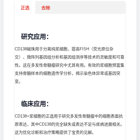
正选
去除
研究应用：
CD138磁珠用于分离纯浆细胞，提高FISH（荧光原位杂
交）、微阵列基因组分析和基因组测序等技术的灵敏度和可靠
性。这在多发性骨髓瘤研究中尤其有用。有效的浆细胞预富集
支持骨髓样本的细胞遗传学分析，揭示染色体异常或基因突
变。
临床应用：
CD138+浆细胞的正选用于研究多发性骨髓瘤中的细胞表面抗
原表达，其中CD138的完全缺失或表达不足与疾病进展相关。
这为优化诊断和治疗策略提供了宝贵的见解。