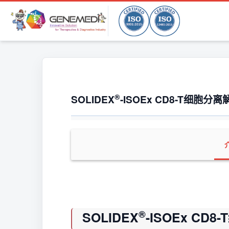
®
SOLIDEX
-ISOEx CD8-T细胞分
®
SOLIDEX
-ISOEx CD