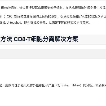
的关键效应细胞，通过直接裂解病毒感染或癌细胞，在抗病毒和抗肿瘤免疫中发挥
胞受体（TCR）对感染或肿瘤细胞上抗原的识别，促进颗粒酶和穿孔素的释放以诱导
选择/Untouched、阳性选择和去除，以满足不同的研究和治疗需求。
分离方法 CD8-T细胞分离解决方案
验、细胞毒性实验以及体外细胞因子产生（如IFN-γ、TNF-α）的分析。它还有