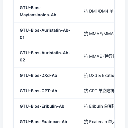
GTU-Bios-
抗 DM1/DM4 单克隆抗体
Maytansinoids-Ab
GTU-Bios-Auristatin-Ab-
抗 MMAE/MMAF 单克隆
01
GTU-Bios-Auristatin-Ab-
抗 MMAE (特异性) 单克
02
GTU-Bios-DXd-Ab
抗 DXd & Exatecan 
GTU-Bios-CPT-Ab
抗 CPT 单克隆抗体 (mA
GTU-Bios-Eribulin-Ab
抗 Eribulin 单克隆抗体 (
GTU-Bios-Exatecan-Ab
抗 Exatecan 单克隆抗体