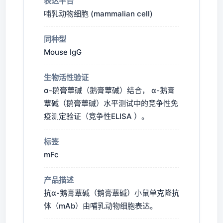
表达平台
哺乳动物细胞 (mammalian cell)
同种型
Mouse IgG
生物活性验证
α-鹅膏蕈碱（鹅膏蕈碱）结合， α-鹅膏
蕈碱（鹅膏蕈碱）水平测试中的竞争性免
疫测定验证（竞争性ELISA ）。
标签
mFc
产品描述
抗α-鹅膏蕈碱（鹅膏蕈碱）小鼠单克隆抗
体（mAb）由哺乳动物细胞表达。