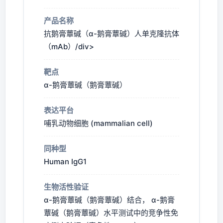
产品名称
抗鹅膏蕈碱（α-鹅膏蕈碱）人单克隆抗体
（mAb）/div>
靶点
α-鹅膏蕈碱（鹅膏蕈碱）
表达平台
哺乳动物细胞 (mammalian cell)
同种型
Human IgG1
生物活性验证
α-鹅膏蕈碱（鹅膏蕈碱）结合， α-鹅膏
蕈碱（鹅膏蕈碱）水平测试中的竞争性免