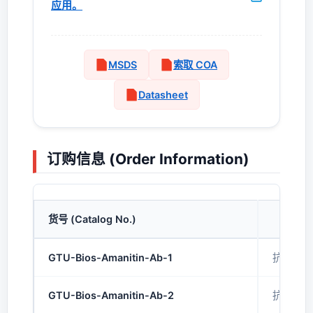
应用。
MSDS
索取 COA
Datasheet
订购信息 (Order Information)
货号 (Catalog No.)
GTU-Bios-Amanitin-Ab-1
抗鹅膏蕈
GTU-Bios-Amanitin-Ab-2
抗鹅膏蕈