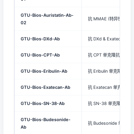
GTU-Bios-Auristatin-Ab-
抗 MMAE (特异性) 单克
02
GTU-Bios-DXd-Ab
抗 DXd & Exatecan 
GTU-Bios-CPT-Ab
抗 CPT 单克隆抗体 (mA
GTU-Bios-Eribulin-Ab
抗 Eribulin 单克隆抗体 (
GTU-Bios-Exatecan-Ab
抗 Exatecan 单克隆抗体
GTU-Bios-SN-38-Ab
抗 SN-38 单克隆抗体 (
GTU-Bios-Budesonide-
抗 Budesonide 单克隆抗
Ab