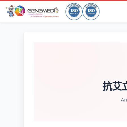
抗艾立
An