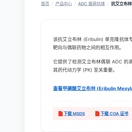
首页
/
产品中心
/
ADC 载荷抗体
/
抗艾立布林
该抗艾立布林 (Eribulin) 单
靶向与偶联药物之间的相互作用。
它提供了检测艾立布林偶联 ADC 
其药代动力学 (PK) 至关重要。
查看甲磺酸艾立布林 (Eribulin Mesyl
下载 MSDS
下载 COA 证书