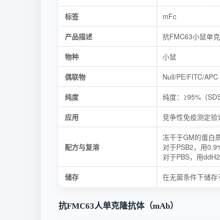
标签
mFc
产品描述
抗FMC63小鼠单
物种
小鼠
偶联物
Null/PE/FITC/APC
纯度
纯度：≥95%（SDS
应用
竞争性免疫测定验
冻干于GM的蛋白质
配方与复溶
对于PSB2，用0.
对于PBS，用ddH
储存
在无菌条件下储存于
抗FMC63人单克隆抗体（mAb）