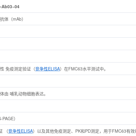
-Ab03~04
隆抗体（mAb）
争性 免疫测定验证（
竞争性ELISA
）在FMC63水平测试中。
抗体由 哺乳动物细胞表达。
-PAGE）
证 （
竞争性ELISA
）以及其他免疫测定、PK和PD测定，用于FMC63有效