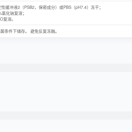
性缓冲液2（PSB2，保密成分）或PBS（pH7.4）冻干；
9%氯化钠复溶；
2O复溶。
℃无菌条件下储存。 避免反复冻融。