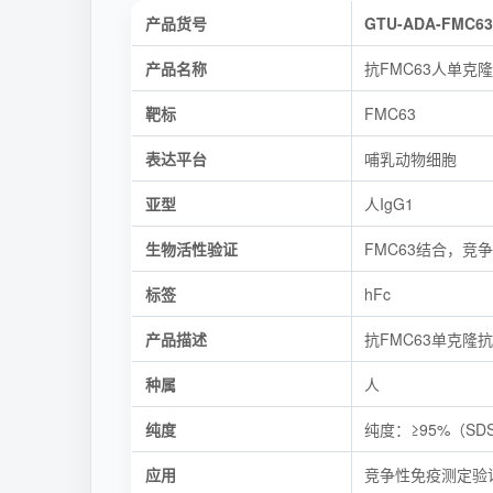
产品货号
GTU-ADA-FMC63
产品名称
抗FMC63人单克
靶标
FMC63
表达平台
哺乳动物细胞
亚型
人IgG1
生物活性验证
FMC63结合，竞
标签
hFc
产品描述
抗FMC63单克隆
种属
人
纯度
纯度：≥95%（SDS
应用
竞争性免疫测定验