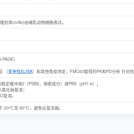
克隆抗体(mAb)由哺乳动物细胞表达。
-PAGE）
证 （
竞争性ELISA
）和其他免疫测定、FMC63载荷的PK和PD分析 针对
稳定缓冲液2（PSB2，保密成分）或PBS（pH7.4）；
9%氯化钠复溶；
2O复溶。
-20℃至-80℃。避免反复冻融。