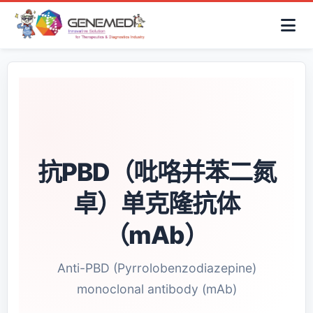
简体中文
首页
AAV解决方案
细胞治疗产品
抗体与ADC产品
关于我们
联系咨询
抗PBD（吡咯并苯二氮
卓）单克隆抗体
（mAb）
Anti-PBD (Pyrrolobenzodiazepine)
monoclonal antibody (mAb)