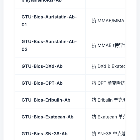
GTU-Bios-Auristatin-Ab-
抗 MMAE/MMAF 单克隆
01
GTU-Bios-Auristatin-Ab-
抗 MMAE (特异性) 单克
02
GTU-Bios-DXd-Ab
抗 DXd & Exatecan 
GTU-Bios-CPT-Ab
抗 CPT 单克隆抗体 (mA
GTU-Bios-Eribulin-Ab
抗 Eribulin 单克隆抗体 (
GTU-Bios-Exatecan-Ab
抗 Exatecan 单克隆抗体
GTU-Bios-SN-38-Ab
抗 SN-38 单克隆抗体 (