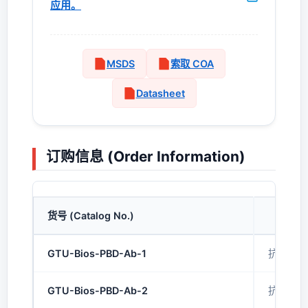
应用。
MSDS
索取 COA
Datasheet
订购信息 (Order Information)
货号 (Catalog No.)
GTU-Bios-PBD-Ab-1
抗PBD
GTU-Bios-PBD-Ab-2
抗PBD