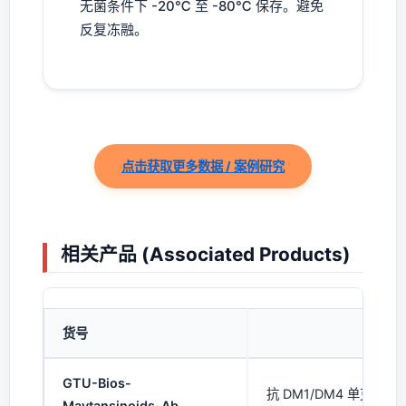
无菌条件下 -20℃ 至 -80℃ 保存。避免
反复冻融。
点击获取更多数据 / 案例研究
相关产品 (Associated Products)
货号
产
GTU-Bios-
抗 DM1/DM4 单克隆抗体
Maytansinoids-Ab