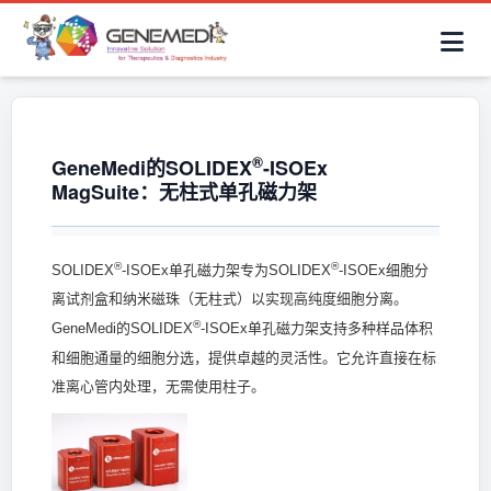
简体中文
首页
AAV解决方案
细胞治疗产品
抗体与ADC产品
关于我们
联系咨询
®
GeneMedi的SOLIDEX
-ISOEx
MagSuite：无柱式单孔磁力架
®
®
SOLIDEX
-ISOEx单孔磁力架专为SOLIDEX
-ISOEx细胞分
离试剂盒和纳米磁珠（无柱式）以实现高纯度细胞分离。
®
GeneMedi的SOLIDEX
-ISOEx单孔磁力架支持多种样品体积
和细胞通量的细胞分选，提供卓越的灵活性。它允许直接在标
准离心管内处理，无需使用柱子。