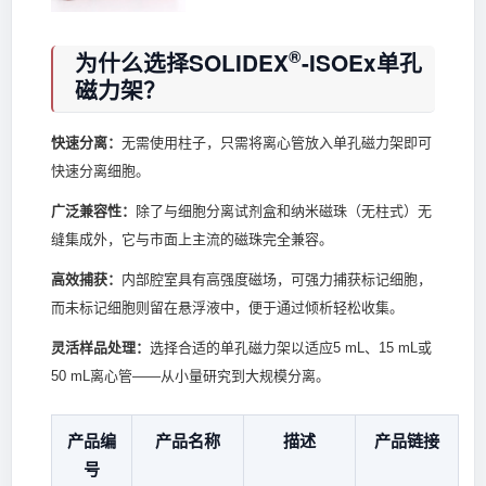
®
为什么选择SOLIDEX
-ISOEx单孔
磁力架？
快速分离：
无需使用柱子，只需将离心管放入单孔磁力架即可
快速分离细胞。
广泛兼容性：
除了与细胞分离试剂盒和纳米磁珠（无柱式）无
缝集成外，它与市面上主流的磁珠完全兼容。
高效捕获：
内部腔室具有高强度磁场，可强力捕获标记细胞，
而未标记细胞则留在悬浮液中，便于通过倾析轻松收集。
灵活样品处理：
选择合适的单孔磁力架以适应5 mL、15 mL或
50 mL离心管——从小量研究到大规模分离。
产品编
产品名称
描述
产品链接
号