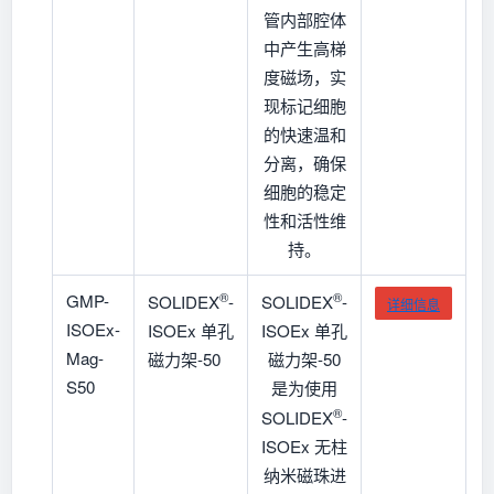
管内部腔体
中产生高梯
度磁场，实
现标记细胞
的快速温和
分离，确保
细胞的稳定
性和活性维
持。
®
®
GMP-
SOLIDEX
-
SOLIDEX
-
详细信息
ISOEx-
ISOEx 单孔
ISOEx 单孔
Mag-
磁力架-50
磁力架-50
S50
是为使用
®
SOLIDEX
-
ISOEx 无柱
纳米磁珠进