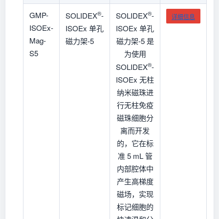
®
®
GMP-
SOLIDEX
-
SOLIDEX
-
详细信息
ISOEx-
ISOEx 单孔
ISOEx 单孔
Mag-
磁力架-5
磁力架-5 是
S5
为使用
®
SOLIDEX
-
ISOEx 无柱
纳米磁珠进
行无柱免疫
磁珠细胞分
离而开发
的，它在标
准 5 mL 管
内部腔体中
产生高梯度
磁场，实现
标记细胞的