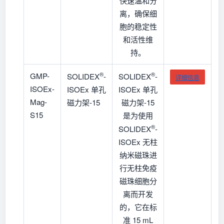
快速温和分
离，确保细
胞的稳定性
和活性维
持。
®
®
GMP-
SOLIDEX
-
SOLIDEX
-
详细信息
ISOEx-
ISOEx 单孔
ISOEx 单孔
Mag-
磁力架-15
磁力架-15
S15
是为使用
®
SOLIDEX
-
ISOEx 无柱
纳米磁珠进
行无柱免疫
磁珠细胞分
离而开发
的，它在标
准 15 mL