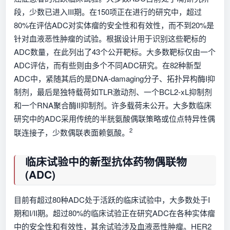
段，少数已进入III期。在150项正在进行的研究中，超过
80%在评估ADC对实体瘤的安全性和有效性，而不到20%是
针对血液恶性肿瘤的试验。根据设计用于识别这些靶标的
ADC数量，在此列出了43个公开靶标。大多数靶标仅由一个
ADC评估，而有些则由多个不同ADC研究。在82种新型
ADC中，紧随其后的是DNA-damaging分子、拓扑异构酶I抑
制剂，最后是独特载荷如TLR激动剂、一个BCL2-xL抑制剂
和一个RNA聚合酶II抑制剂。许多载荷未公开。大多数临床
研究中的ADC采用传统的半胱氨酸偶联策略或位点特异性偶
2
联连接子，少数偶联表面赖氨酸。
临床试验中的新型抗体药物偶联物
(ADC)
目前有超过80种ADC处于活跃的临床试验中，大多数处于I
期和I/II期。超过80%的临床试验正在研究ADC在各种实体瘤
中的安全性和有效性，其余试验涉及血液恶性肿瘤。HER2