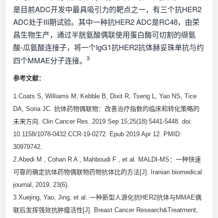
是目前ADC开发中最具吸引力的靶点之一，有三个抗HER2
ADC处于III期试验。其中一种抗HER2 ADC是RC48，由荣
昌生物生产，通过半胱氨酸偶联使用蛋白酶可切割的缬氨
酸-瓜氨酸连接子，将一个IgG1抗HER2抗体赫妥珠单抗与约
3
四个MMAE分子连接。
参考文献：
1.
Coats S, Williams M, Kebble B, Dixit R, Tseng L, Yao NS, Tice
DA, Soria JC. 抗体药物偶联物：改善治疗指数的临床和转化策略的
未来方向. Clin Cancer Res. 2019 Sep 15;25(18):5441-5448. doi:
10.1158/1078-0432.CCR-19-0272. Epub 2019 Apr 12. PMID:
30979742.
2.
Abedi M , Cohan R A , Mahboudi F , et al. MALDI-MS：一种快速
可靠的确定抗体药物偶联物药物抗体比的方法[J]. Iranian biomedical
journal, 2019, 23(6).
3.
Xuejing, Yao, Jing, et al. 一种新型人源化抗HER2抗体与MMAE偶
联后发挥强效抗肿瘤活性[J]. Breast Cancer Research&Treatment,