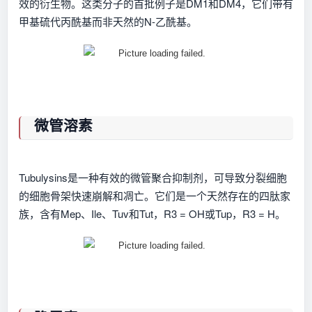
效的衍生物。这类分子的首批例子是DM1和DM4，它们带有
甲基硫代丙酰基而非天然的N-乙酰基。
微管溶素
Tubulysins是一种有效的微管聚合抑制剂，可导致分裂细胞
的细胞骨架快速崩解和凋亡。它们是一个天然存在的四肽家
族，含有Mep、Ile、Tuv和Tut，R3 = OH或Tup，R3 = H。