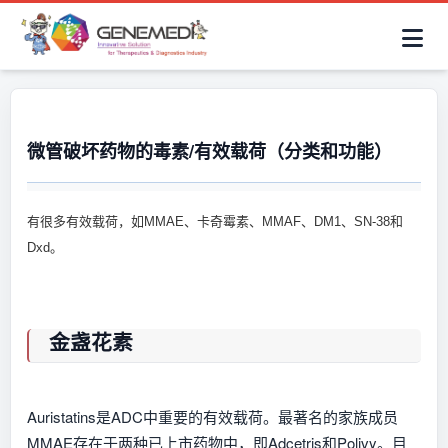
简体中文
首页
AAV解决方案
细胞治疗产品
抗体与ADC产品
关于我们
联系咨询
微管破坏药物的毒素/有效载荷（分类和功能）
有很多有效载荷，如MMAE、卡奇霉素、MMAF、DM1、SN-38和
Dxd。
金盏花素
Auristatins是ADC中重要的有效载荷。最著名的家族成员
MMAE存在于两种已上市药物中，即Adcetris和Polivy。目