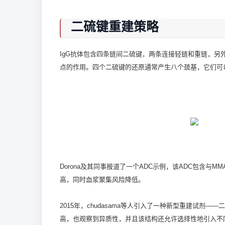
二硫键重建策略
IgG抗体包含四条链间二硫键，两条连接轻链和重链，
点的作用。四个二硫键的还原通常产生八个巯基，它们可以
Dorona及其同事报道了一个ADC示例，该ADC包含
高，同时血浆聚集风险降低。
2015年，chudasama等人引入了一种新型重建试
高，也观察到异质性，并且该结构还允许选择性地引入不