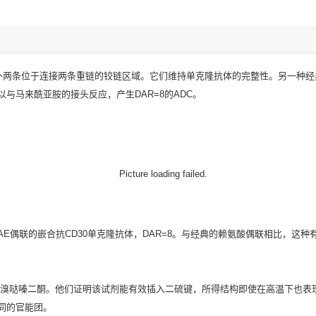
另外两条位于连接两条重链的铰链区域。它们维持单克隆抗体的完整性。另一种
与马来酰亚胺的接头反应，产生DAR=8的ADC。
与MMAE偶联的嵌合抗CD30单克隆抗体，DAR=8。与经典的赖氨酸偶联相比，
剂——二溴哒嗪二酮。他们证明该试剂能有效插入二硫键，所得结构即使在高温下
同的官能团。