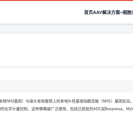
首页
AAV解决方案
细胞
核NH2基团）与接头有效载荷上的亲电N-羟基琥珀酰亚胺（NHS）基团反
学计量控制，这种策略被广泛使用，包括已获批的ADC如Besponsa、Mylotar