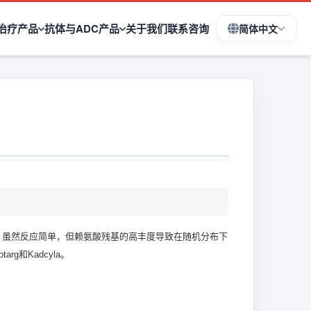
治疗产品
抗体与ADC产品
关于我们
联系咨询
简体中文
应。虽然反应简单，但赖氨酸残基的高丰度导致在随机分布下
g和Kadcyla。