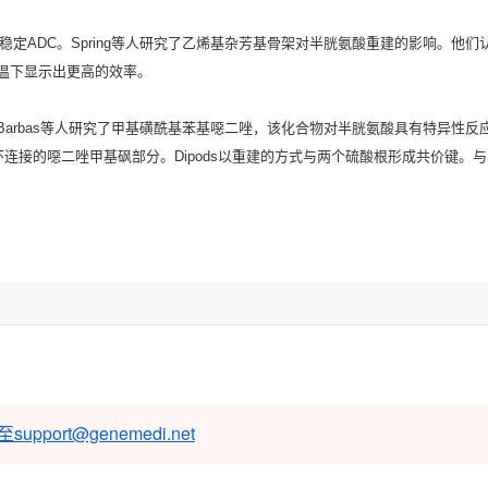
稳定ADC。Spring等人研究了乙烯基杂芳基骨架对半胱氨酸重建的影响。
温下显示出更高的效率。
arbas等人研究了甲基磺酰基苯基噁二唑，该化合物对半胱氨酸具有特异性反
通过苯环连接的噁二唑甲基砜部分。Dipods以重建的方式与两个硫酸根形成共价
至
support@genemedi.net