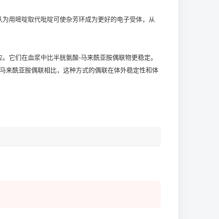
他们认为用嘧啶取代吡啶可使杂芳环成为更好的电子受体，从
应。它们在血浆中比半胱氨酸-马来酰亚胺偶联物更稳定。
键。与马来酰亚胺偶联相比，这种方式的偶联在体外稳定性和体