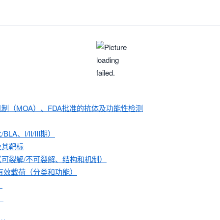
机制（MOA）、FDA批准的抗体及功能性检测
、I/II/III期）
及其靶标
（可裂解/不可裂解、结构和机制）
/有效载荷（分类和功能）
）
）