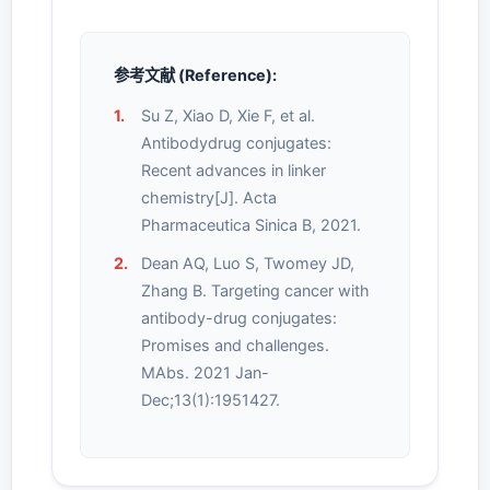
参考文献 (Reference):
Su Z, Xiao D, Xie F, et al.
Antibodydrug conjugates:
Recent advances in linker
chemistry[J]. Acta
Pharmaceutica Sinica B, 2021.
Dean AQ, Luo S, Twomey JD,
Zhang B. Targeting cancer with
antibody-drug conjugates:
Promises and challenges.
MAbs. 2021 Jan-
Dec;13(1):1951427.