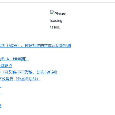
机制（MOA）、FDA批准的抗体及功能检测
，I/II/III期）
及其靶点
子（可裂解/不可裂解，结构与机制）
/有效载荷（分类与功能）
）
）
饰