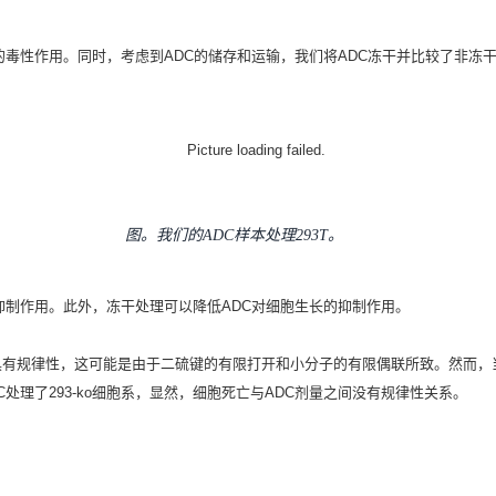
的毒性作用。同时，考虑到ADC的储存和运输，我们将ADC冻干并比较了非冻干
图。我们的ADC样本处理293T。
的抑制作用。此外，冻干处理可以降低ADC对细胞生长的抑制作用。
不具有规律性，这可能是由于二硫键的有限打开和小分子的有限偶联所致。然而，当T
M-1-ADC处理了293-ko细胞系，显然，细胞死亡与ADC剂量之间没有规律性关系。