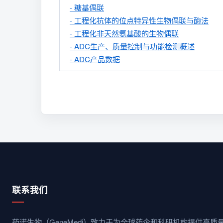
- 糖基偶联
- 工程化抗体的位点特异性生物偶联与酶法
- 工程化非天然氨基酸的生物偶联
- ADC生产、质量控制与功能检测概述
- ADC产品数据
联系我们
药诺生物（GeneMedi）致力于为全球药企和科研机构提供高